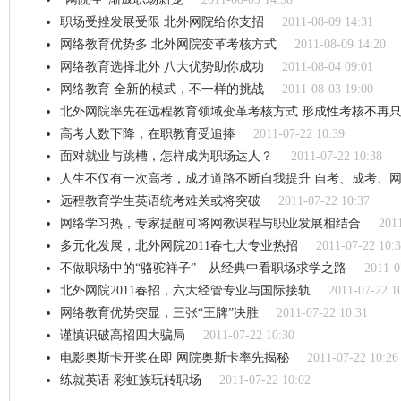
职场受挫发展受限 北外网院给你支招
2011-08-09 14:31
网络教育优势多 北外网院变革考核方式
2011-08-09 14:20
网络教育选择北外 八大优势助你成功
2011-08-04 09:01
网络教育 全新的模式，不一样的挑战
2011-08-03 19:00
北外网院率先在远程教育领域变革考核方式 形成性考核不再
高考人数下降，在职教育受追捧
2011-07-22 10:39
面对就业与跳槽，怎样成为职场达人？
2011-07-22 10:38
人生不仅有一次高考，成才道路不断自我提升 自考、成考、
远程教育学生英语统考难关或将突破
2011-07-22 10:37
网络学习热，专家提醒可将网教课程与职业发展相结合
201
多元化发展，北外网院2011春七大专业热招
2011-07-22 10:
不做职场中的“骆驼祥子”—从经典中看职场求学之路
2011-0
北外网院2011春招，六大经管专业与国际接轨
2011-07-22 1
网络教育优势突显，三张“王牌”决胜
2011-07-22 10:31
谨慎识破高招四大骗局
2011-07-22 10:30
电影奥斯卡开奖在即 网院奥斯卡率先揭秘
2011-07-22 10:26
练就英语 彩虹族玩转职场
2011-07-22 10:02