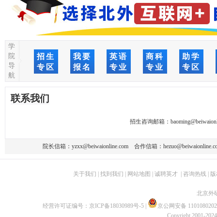
学
院
招生
我要
英语
商科
助学
导
专区
报名
专业
专业
专区
航
联系我们
招生咨询邮箱：
baoming@beiwaionl
院长信箱：
yzxx@beiwaionline.com
合作信箱：
hezuo@beiwaionline.c
关于我们
|
找到我们
|
网站地图
|
诚聘英才
|
咨询热线
|
版
北京外
经营许可证编号：
京ICP备18030989号-5
|
京公网安备 1101080202
Copyright 2001-2024 