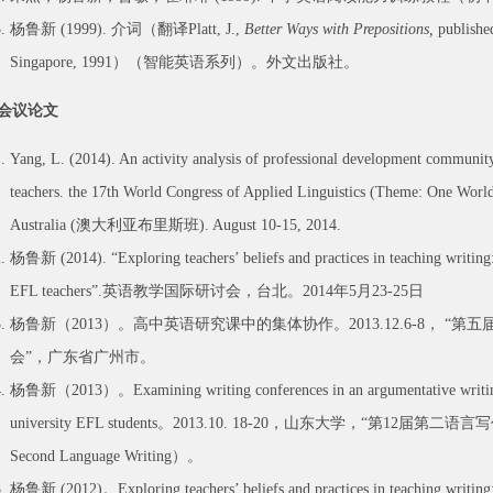
杨鲁新 (1999). 介词（翻译Platt, J.,
Better Ways with Prepositions,
published
Singapore, 1991）（智能英语系列）。外文出版社。
会议论文
Yang, L. (2014). An activity analysis of professional development community
teachers. the 17th World Congress of Applied Linguistics (Theme: One Worl
Australia (澳大利亚布里斯班). August 10-15, 2014.
杨鲁新 (2014). “Exploring teachers’ beliefs and practices in teaching writing: 
EFL teachers”.英语教学国际研讨会，台北。2014年5月23-25日
杨鲁新（2013）。高中英语研究课中的集体协作。2013.12.6-8， 
会”，广东省广州市。
杨鲁新（2013）。Examining writing conferences in an argumentative writing c
university EFL students。2013.10. 18-20，山东大学，“第12届第二语言写
Second Language Writing）。
杨鲁新 (2012)。Exploring teachers’ beliefs and practices in teaching writing: 