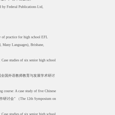
 by Federal Publications Ltd,
 of practice for high school EFL
d, Many Languages), Brisbane,
Case studies of six senior high school
“第五届全国外语教师教育与发展学术研讨
ourse: A case study of five Chinese
作研讨会” （The 12th Symposium on
Case studies of six senior high school