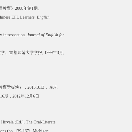
教育》2008年第1期。
Chinese EFL Learners.
English
y introspection.
Journal of English for
。首都师范大学学报, 1999年3月,
），2013.3.13， A07.
期，2012年12月6日
 Hirvela (Ed.), The Oral-Literate
ions (pp. 139-167). Michigan: