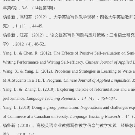
年第6期，3-6. （14卷第6期）
杨鲁新，高绍芬（2012）。大学英语写作教学现状：四名大学英语教
究》，1（1），44-49.
杨鲁新，汪霞 （2012）。论文提案写作问题与应对策略：三名硕士研
学》，2012（4), 48-52。
Yang, L. & Chen, R. (2012). The Effects of Positive Self-evaluation on Sen
Writing Performance and Writing Self-efficacy.
Chinese Journal of Applied L
Wang, X. & Yang, L. (2012). Problems and Strategies in Learning to Write a
M.A.Students in a TEFL Program.
Chinese Journal of Applied Linguistics
, 3
Yang, L. & Zhang, L. (2010). Exploring the role of reformulations and a mo
performance.
Language Teaching Research
，
14
（
4
），
464-484.
.
Yang, L. (2010) Doing a group presentation: Negotiations and challenges ex
of Commerce at a Canadian university.
Language Teaching Research
，
14（2
杨鲁新（2010）。高校英语专业教师写作教学信念与教学实践—经验
践》， 2010 （2）。