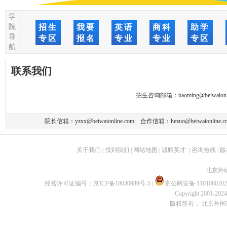
学
院
招生
我要
英语
商科
助学
导
专区
报名
专业
专业
专区
航
联系我们
招生咨询邮箱：
baoming@beiwaionl
院长信箱：
yzxx@beiwaionline.com
合作信箱：
hezuo@beiwaionline.c
关于我们
|
找到我们
|
网站地图
|
诚聘英才
|
咨询热线
|
版
北京外
经营许可证编号：
京ICP备18030989号-5
|
京公网安备 1101080202
Copyright 2001-2024 
版权所有： 北京外国