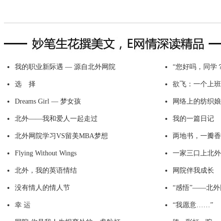
我的职业新际遇 — 源自北外网院
“您好吗，同学？
选 择
欲飞：一个上班
Dreams Girl — 梦女孩
网络上的纺织娘
北外——我和爱人一起走过
我的一篇日记
北外网院学习VS留美MBA梦想
两地书，一瓣香
Flying Without Wings
一家三口上北外
北外，我的英语情结
网院伴我成长
没有情人的情人节
“感悟”——北
幸 运
“我愿意……”