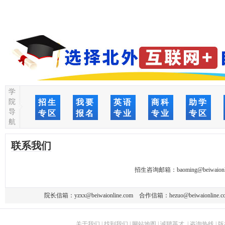
学
院
招生
我要
英语
商科
助学
导
专区
报名
专业
专业
专区
航
联系我们
招生咨询邮箱：
baoming@beiwaionl
院长信箱：
yzxx@beiwaionline.com
合作信箱：
hezuo@beiwaionline.c
关于我们
|
找到我们
|
网站地图
|
诚聘英才
|
咨询热线
|
版