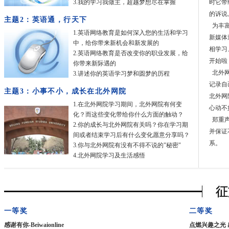
3.我的学习我做主，超越梦想尽在掌握
时它带
的诉说
主题2：英语通，行天下
为丰富
1.英语网络教育是如何深入您的生活和学习
新媒体
中，给你带来新机会和新发展的
相学习
2.英语网络教育是否改变你的职业发展，给
开始啦
你带来新际遇的
北外网
3.讲述你的英语学习梦和圆梦的历程
记录自
主题3：小事不小，成长在北外网院
北外网
1.在北外网院学习期间，北外网院有何变
心动不
化？而这些变化带给你什么方面的触动？
郑重声
2.你的成长与北外网院有关吗？你在学习期
并保证
间或者结束学习后有什么变化愿意分享吗？
系。
3.你与北外网院有没有不得不说的"秘密"
4.北外网院学习及生活感悟
一等奖
二等奖
感谢有你-Beiwaionline
点燃兴趣之光