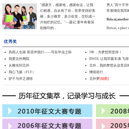
"感谢天，感谢地，感谢命运，让我
男人"四十不
们相遇。自从有了你，世界变得好美
常萦绕在我耳
丽，多少痛苦，多少欢笑，交织成一
Beiwai,another 
片灿烂的记忆。"—题记 童年有着深
刻烙印的...
Beiwai, a place 
优秀奖
风雨人生路 英语伴我行——写在毕业之际
5年，为梦想而坚持！
我爱北外网院
BWOL 让我羽翼丰满 飞
从雕光到北外
北外，我的梦想从这里启
我心飞扬（FLY）
继续前行
驴子与井之感悟
北外梦
[组图]