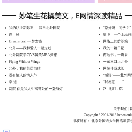
我的职业新际遇 — 源自北外网院
“您好吗，同学？”
选 择
欲飞：一个上班族
Dreams Girl — 梦女孩
网络上的纺织娘
北外——我和爱人一起走过
我的一篇日记
北外网院学习VS留美MBA梦想
两地书，一瓣香
Flying Without Wings
一家三口上北外
北外，我的英语情结
网院伴我成长
没有情人的情人节
“感悟”——北外网
幸 运
“我愿意……”
网院 你是我人生拐弯处的一盏航灯
路 . 彩虹 . 驼
关于我们
|
Copyright ? 2001-2013 beiwaio
版权所有：
北京外国语大学网络教育学