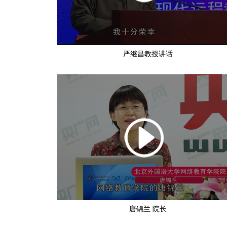
严继昌教授讲话
唐锦兰 院长