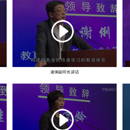
谢俐副司长讲话