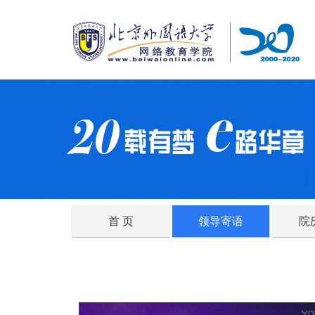
首 页
领导寄语
院