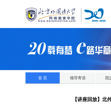
首 页
领导寄语
院
【讲座回放】北