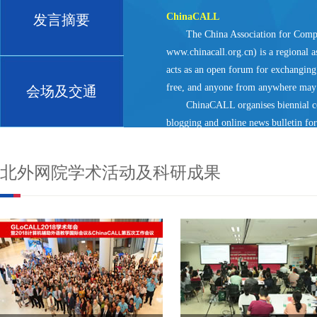
ChinaCALL
发言摘要
The China Association for Comput
www.chinacall.org.cn) is a regional as
acts as an open forum for exchanging v
free, and anyone from anywhere may 
会场及交通
ChinaCALL organises biennial confe
blogging and online news bulletin fo
conferencing opportunities for enric
ChinaCALL cherishes its close ti
北外网院学术活动及科研成果
PacCALL, and looks forward to furth