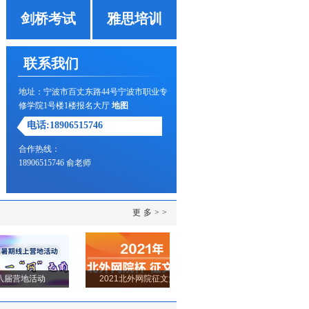
剑桥考试
雅思培训
联系我们
地址：
宁波市百丈东路44号宁波市职业专
修学院1号楼1楼报名大厅
地图
电话:18906515746
合作热线：
18906515746 俞老师
更多>>
营地活动
2021北外网院征文大赛
2021毕业典礼