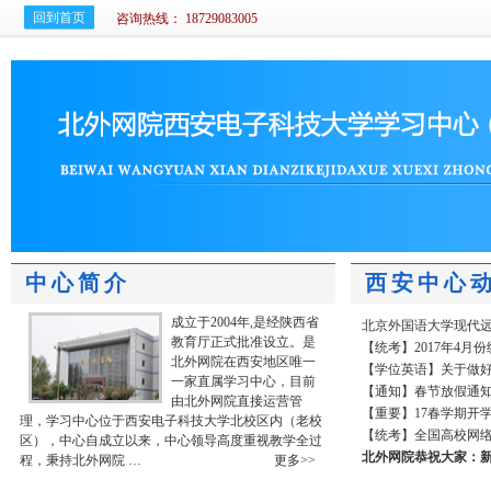
回到首页
咨询热线： 18729083005
中心简介
西安中心
成立于2004年,是经陕西省
北京外国语大学现代远
教育厅正式批准设立。是
【统考】2017年4月
北外网院在西安地区唯一
【学位英语】关于做好2
一家直属学习中心，目前
【通知】春节放假通
由北外网院直接运营管
【重要】17春学期开
理，学习中心位于西安电子科技大学北校区内（老校
【统考】全国高校网络
区），中心自成立以来，中心领导高度重视教学全过
北外网院恭祝大家：
程，秉持北外网院
…
更多>>