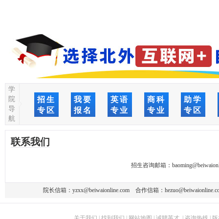
学
院
招生
我要
英语
商科
助学
导
专区
报名
专业
专业
专区
航
联系我们
招生咨询邮箱：
baoming@beiwaionl
院长信箱：
yzxx@beiwaionline.com
合作信箱：
hezuo@beiwaionline.c
关于我们
|
找到我们
|
网站地图
|
诚聘英才
|
咨询热线
|
版