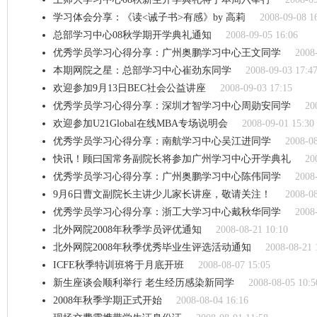
学习体会分享：《读<诫子书>有感》by 高莉
2008-09-08 1
总部学习中心08秋学期开学典礼通知
2008-09-05 16:06
优秀学员学习心得分享：广州奥鹏学习中心王文同学
2008
本期网院之星：总部学习中心崔劲东同学
2008-09-03 17:4
欢迎参加9月13日BEC社会公益讲座
2008-09-03 17:15
优秀学员学习心得分享：深圳才智学习中心周勋安同学
20
欢迎参加U21Global在线MBA专场说明会
2008-09-01 15:30
优秀学员学习心得分享：南航学习中心吴江进同学
2008-08
快讯！顾曰国常务副院长将参加广州学习中心开学典礼
20
优秀学员学习心得分享：广州奥鹏学习中心陈伟同学
2008
9月6日曹文副院长主讲少儿家长讲座，敬请关注！
2008-08
优秀学员学习心得分享：浙工大学习中心戴秋华同学
2008
北外网院2008年秋季学员评优通知
2008-08-21 10:10
北外网院2008年秋季优秀毕业生评选活动通知
2008-08-21 
ICFE秋季特训班将于月底开班
2008-08-07 15:05
新生座谈会顺利举行 老生经历感染新同学
2008-08-05 10:5
2008年秋季学期正式开始
2008-08-04 16:16