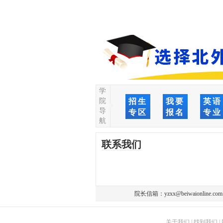
学
院
招生
我要
英语
导
专区
报名
专业
航
联系我们
院长信箱：
yzxx@beiwaionline.com
关于我们
|
找到我们
|