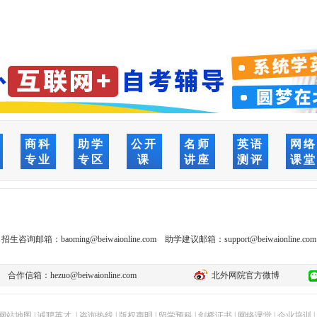
商科
助学
公开
名师
英语
网
专业
专区
课
讲座
测评
课
招生咨询邮箱：
baoming@beiwaionline.com
助学建议邮箱：
support@beiwaionline.com
合作信箱：
hezuo@beiwaionline.com
北外网院官方微博
网站地图
|
诚聘英才
|
咨询热线
|
版权声明
|
留学预科
|
剑桥证书
|
网络课堂
|
企业培训
|