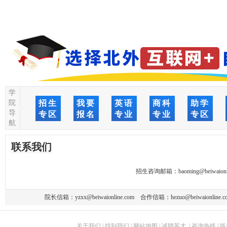
学
院
招生
我要
英语
商科
助学
导
专区
报名
专业
专业
专区
航
联系我们
招生咨询邮箱：
baoming@beiwaionl
院长信箱：
yzxx@beiwaionline.com
合作信箱：
hezuo@beiwaionline.c
关于我们
|
找到我们
|
网站地图
|
诚聘英才
|
咨询热线
|
版