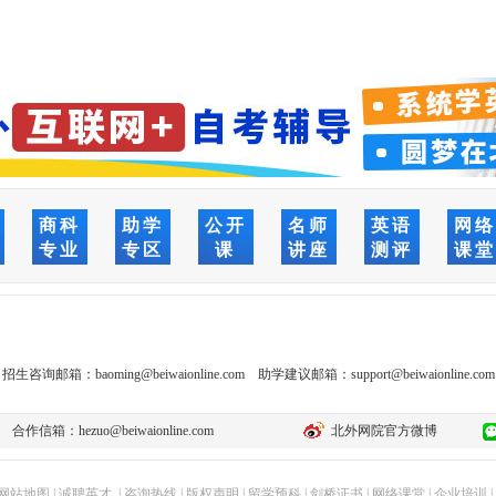
商科
助学
公开
名师
英语
网
专业
专区
课
讲座
测评
课
招生咨询邮箱：
baoming@beiwaionline.com
助学建议邮箱：
support@beiwaionline.com
合作信箱：
hezuo@beiwaionline.com
北外网院官方微博
网站地图
|
诚聘英才
|
咨询热线
|
版权声明
|
留学预科
|
剑桥证书
|
网络课堂
|
企业培训
|