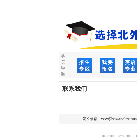
学
院
招生
我要
英语
导
专区
报名
专业
航
联系我们
院长信箱：
yzxx@beiwaionline.com
关于我们
|
找到我们
|