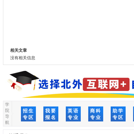
相关文章
没有相关信息
学
院
招生
我要
英语
商科
助学
导
专区
报名
专业
专业
专区
航