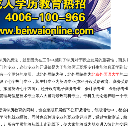
历的想法，就是因为在工作中感到了学历对于职业发展的重要性，而从
门的专业，这些专业的开设都是为了能够保证职场专科生能够真正学到知
有一个更好的发展。以
北外网院
为例，
北外网院
作为
北京外国语大学
的二
设了七个热门专业，其主打专业为英语专业(本科开设英语教育、商务英
、旅游英语七个方向)，还开设有
电子商务
专业、
会计学
专业、
金融学
专
管理
与
信息技术
专业等六大当前最热商科专业。专科生无论选择哪一个专
提供学历教育的同时，也会定期开展线下公开课活动，每期活动中，都会
学习和就业经验。同时也会聘请专业的职业测评老师，通过性格测试，给
，让所有学员能够从线上走到线下，使大家能够成为朋友进入彼此的交际