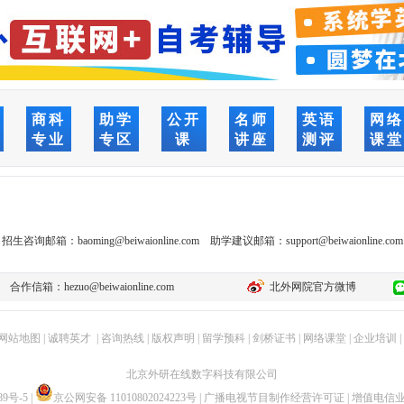
商科
助学
公开
名师
英语
网
专业
专区
课
讲座
测评
课
招生咨询邮箱：
baoming@beiwaionline.com
助学建议邮箱：
support@beiwaionline.com
合作信箱：
hezuo@beiwaionline.com
北外网院官方微博
网站地图
|
诚聘英才
|
咨询热线
|
版权声明
|
留学预科
|
剑桥证书
|
网络课堂
|
企业培训
|
北京外研在线数字科技有限公司
89号-5
|
京公网安备 11010802024223号
|
广播电视节目制作经营许可证
|
增值电信