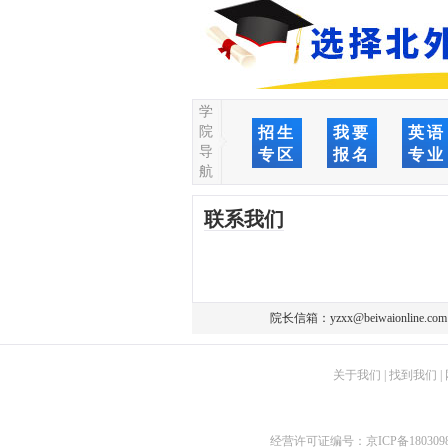
学
院
招生
我要
英语
导
专区
报名
专业
航
联系我们
院长信箱：
yzxx@beiwaionline.com
关于我们
|
找到我们
|
经营许可证编号：
京ICP备180309