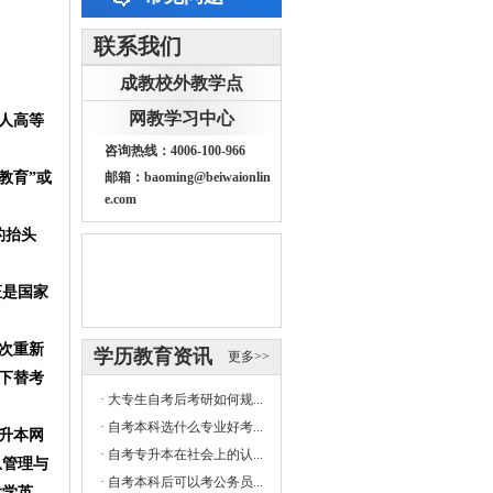
联系我们
成教校外教学点
网教学习中心
人高等
咨询热线：4006-100-966
教育”或
邮箱：baoming@beiwaionlin
e.com
的抬头
证是国家
次重新
学历教育资讯
更多>>
下替考
·
大专生自考后考研如何规...
·
自考本科选什么专业好考...
升本网
·
自考专升本在社会上的认...
息管理与
·
自考本科后可以考公务员...
大学英