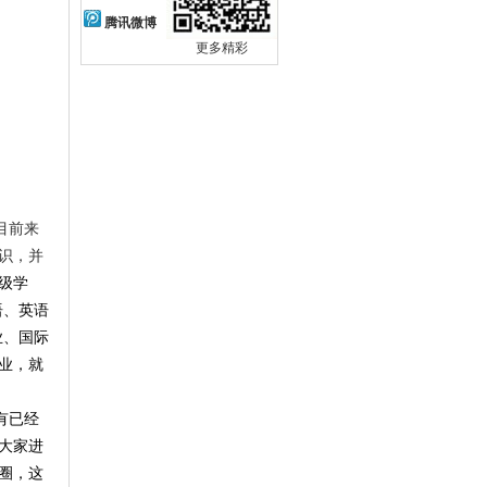
腾讯微博
更多精彩
目前来
识，并
级学
语、英语
业、国际
业，就
有已经
大家进
圈，这