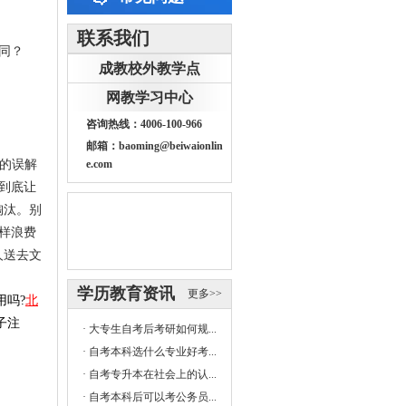
联系我们
同？
成教校外教学点
网教学习中心
咨询热线：4006-100-966
邮箱：baoming@beiwaionlin
历的误解
e.com
到底让
淘汰。别
样浪费
人送去文
学历教育资讯
更多>>
用吗?
北
子注
·
大专生自考后考研如何规...
·
自考本科选什么专业好考...
·
自考专升本在社会上的认...
·
自考本科后可以考公务员...