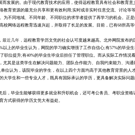
展而发展的。由于现代教育技术的应用，使得
远程教育具有社会和教育意
络教育资源的最充分共享和更有效利用;实时或非实时任意交流、讨论等
。为不同地域、不同年龄、不同职位的求学者提供了再学习的机会。正是
高校网络
远程教育迅速兴起，并取得了长足的发展。目前，已有68所高等
，最近几年，
远程教育学历文凭的社会认可度越来越高。
北外网院发布的
%以上的毕业生认为，网院的学习确实增强了工作自信心;有57%的毕业
得了职位提升;有40%的毕业生毕业后担任了管理职位。而从实际工作情况
可，尤其是这类学生在解决问题能力、团队合作能力、自我约束能力、沟通
用人单位认为，该院毕业的学生，在以上四个方面均高于其他教育背景的人
的大学生和一些专业人才，既具有国际承认的学历，更具备解决实际问题
凭后，毕业生能够获得更多就业和升职机会，还可考公务员、考职业资格
育方式获得的学历文凭大有益处。