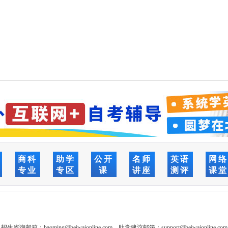
商科
助学
公开
名师
英语
网
专业
专区
课
讲座
测评
课
招生咨询邮箱：
baoming@beiwaionline.com
助学建议邮箱：
support@beiwaionline.com