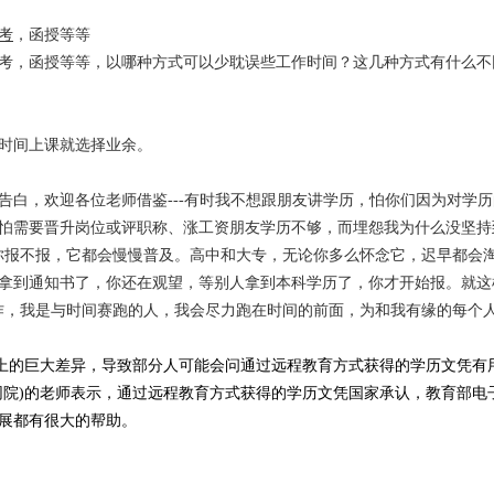
考
，函授等等
考，函授等等，以哪种方式可以少耽误些工作时间？这几种方式有什么不
时间上课就选择业余。
告白，欢迎各位老师借鉴---有时我不想跟朋友讲学历，怕你们因为对学
怕需要晋升岗位或评职称、涨工资朋友学历不够，而埋怨我为什么没坚持
你报不报，它都会慢慢普及。高中和大专，无论你多么怀念它，迟早都会
拿到通知书了，你还在观望，等别人拿到本科学历了，你才开始报。就这
作，我是与时间赛跑的人，我会尽力跑在时间的前面，为和我有缘的每个
上的巨大差异，导致部分人可能会问通过
远程教育方式获得的学历文凭有
网院)的老师表示，通过
远程教育方式获得的学历文凭国家承认，教育部电
展都有很大的帮助。