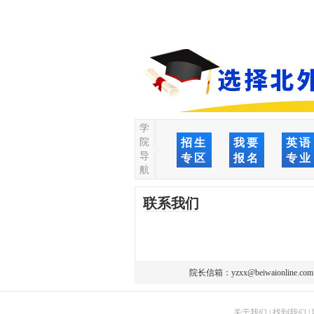
学
院
招生
我要
英语
导
专区
报名
专业
航
联系我们
院长信箱：
yzxx@beiwaionline.com
关于我们
|
找到我们
|