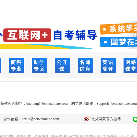
商科
助学
公开
名师
英语
网
专业
专区
课
讲座
测评
课
招生咨询邮箱：
baoming@beiwaionline.com
助学建议邮箱：
support@beiwaionline.com
合作信箱：
hezuo@beiwaionline.com
北外网院官方微博
网站地图
|
诚聘英才
|
咨询热线
|
版权声明
|
留学预科
|
剑桥证书
|
网络课堂
|
企业培训
|