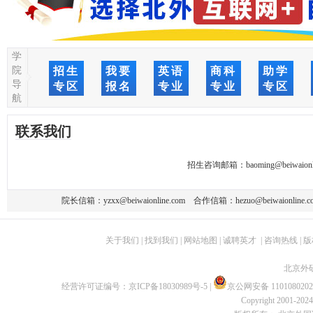
学
院
招生
我要
英语
商科
助学
导
专区
报名
专业
专业
专区
航
联系我们
招生咨询邮箱：
baoming@beiwaionl
院长信箱：
yzxx@beiwaionline.com
合作信箱：
hezuo@beiwaionline.c
关于我们
|
找到我们
|
网站地图
|
诚聘英才
|
咨询热线
|
版
北京外
经营许可证编号：
京ICP备18030989号-5
|
京公网安备 1101080202
Copyright 2001-2024 