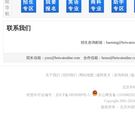
院
招生
我要
英语
商科
助学
导
专区
报名
专业
专业
专区
航
联系我们
招生咨询邮箱：
baoming@beiwaionl
院长信箱：
yzxx@beiwaionline.com
合作信箱：
hezuo@beiwaionline.c
关于我们
|
找到我们
|
网站地图
|
诚聘英才
|
咨询热线
|
版
北京外
经营许可证编号：
京ICP备18030989号-5
|
京公网安备 1101080202
Copyright 2001-2024 
版权所有： 北京外国