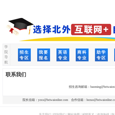
学
院
招生
我要
英语
商科
助学
导
专区
报名
专业
专业
专区
航
联系我们
招生咨询邮箱：
baoming@beiwaionl
院长信箱：
yzxx@beiwaionline.com
合作信箱：
hezuo@beiwaionline.c
关于我们
|
找到我们
|
网站地图
|
诚聘英才
|
咨询热线
|
版