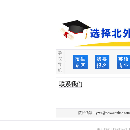
学
院
招生
我要
英语
导
专区
报名
专业
航
联系我们
院长信箱：
yzxx@beiwaionline.com
关于我们
|
找到我们
|