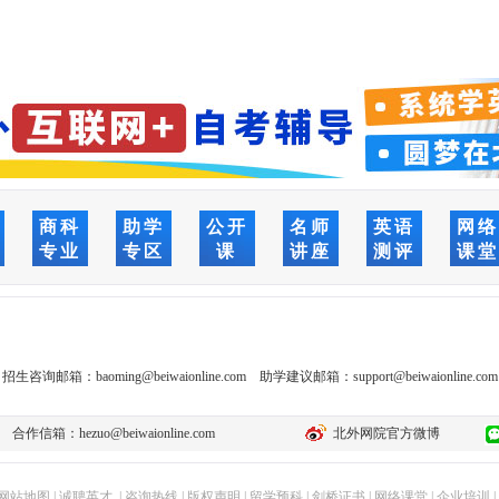
商科
助学
公开
名师
英语
网
专业
专区
课
讲座
测评
课
招生咨询邮箱：
baoming@beiwaionline.com
助学建议邮箱：
support@beiwaionline.com
合作信箱：
hezuo@beiwaionline.com
北外网院官方微博
网站地图
|
诚聘英才
|
咨询热线
|
版权声明
|
留学预科
|
剑桥证书
|
网络课堂
|
企业培训
|