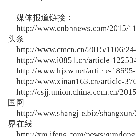
媒体报道链接：
http://www.cnbhnews.com/2015
头条
http://www.cmcn.cn/2015/1106
http://www.i0851.cn/article-12
http://www.hjxw.net/article-1
http://www.xinan163.cn/articl
http://csjj.union.china.com.cn/20
国网
http://www.shangjie.biz/shangxu
界在线
http://xm.ifeng.com/news/gundon