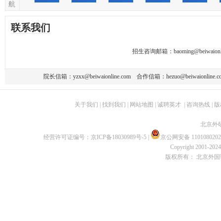
航
联系我们
招生咨询邮箱：
baoming@beiwaionl
院长信箱：
yzxx@beiwaionline.com
合作信箱：
hezuo@beiwaionline.c
关于我们
|
找到我们
|
网站地图
|
诚聘英才
|
咨询热线
|
版
北京外
经营许可证编号：
京ICP备18030989号-5
|
京公网安备 1101080202
Copyright 2001-2024 
版权所有： 北京外国