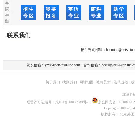
学
院
招生
我要
英语
商科
助学
导
专区
报名
专业
专业
专区
航
联系我们
招生咨询邮箱：
baoming@beiwaionl
院长信箱：
yzxx@beiwaionline.com
合作信箱：
hezuo@beiwaionline.c
关于我们
|
找到我们
|
网站地图
|
诚聘英才
|
咨询热线
|
版
北京外
经营许可证编号：
京ICP备18030989号-5
|
京公网安备 1101080202
Copyright 2001-2024 
版权所有： 北京外国