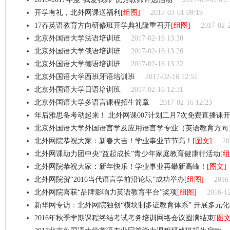
开学有礼，北外网课送福利
[组图]
2017-03-01 09:19
17春英语教育方向研修班开学典礼隆重召开
[组图]
2017-02-
北京外国语大学法语培训班
2017-02-16 13:30
北京外国语大学俄语培训班
2017-02-16 13:26
北京外国语大学德语培训班
2017-02-16 13:22
北京外国语大学西班牙语培训班
2017-02-16 12:51
北京外国语大学日语培训班
2017-02-16 12:31
北京外国语大学多语言课程招生简章
2017-02-16 12:23
年后雅思备考动起来！ 北外网课007计划二月7次免费直播课
北京外国语大学外国语言学及应用语言学专业（英语教育方向
北外网院恭祝大家：新春大吉！学业事业节节高！
[图文]
20
北外网课助力团中央“益起成长”青少年家庭教育健康行活动
[组
北外网院恭祝大家：新年快乐！学业事业再攀新高峰！
[图文]
北外网院贺“2016当代语言学前沿论坛”成功举办
[组图]
2016
北外网院喜获“品牌影响力英语教育平台”奖项
[组图]
2016-12
新华网专访：北外网院独创“模块制多证教育体系” 开展多元
2016年秋季学期课程终结考试考务培训网络会议圆满结束
[图文