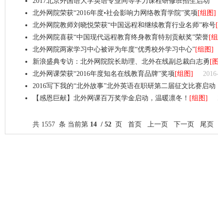
2017北京外国语大学英语专业同等学力课程研修班招生启动
北外网院荣获“2016年度•社会影响力网络教育学院”奖项
[组图]
北外网院教师刘晓悦荣获“中国远程和继续教育行业名师”称号
北外网院喜获“中国现代远程教育终身教育特别贡献奖”荣誉
[组
北外网院两家学习中心被评为年度“优秀校外学习中心”
[组图]
新浪盛典专访：北外网院院长助理、北外在线副总裁白志勇
[
北外网课荣获“2016年度知名在线教育品牌”奖项
[组图]
2016
2016写下我的“北外故事”北外英语在职研第二届征文比赛启动
【感恩巨献】北外网课百万奖学金启动，温暖凛冬！
[组图]
共 1557 条 当前第
14 / 52
页
首页
上一页
下一页
尾页