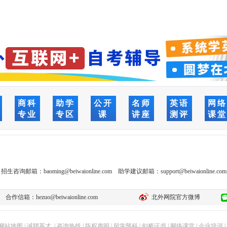
商科
助学
公开
名师
英语
网
专业
专区
课
讲座
测评
课
招生咨询邮箱：
baoming@beiwaionline.com
助学建议邮箱：
support@beiwaionline.com
合作信箱：
hezuo@beiwaionline.com
北外网院官方微博
网站地图
|
诚聘英才
|
咨询热线
|
版权声明
|
留学预科
|
剑桥证书
|
网络课堂
|
企业培训
|