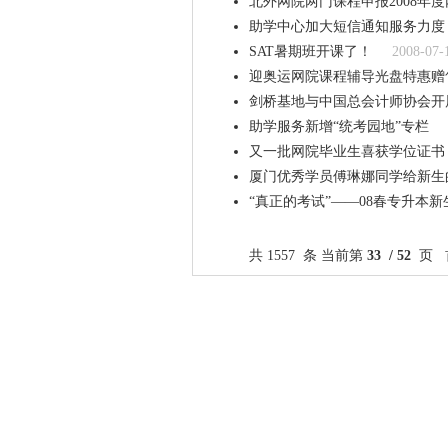
北外网院两门课程申报2008年
助学中心加大短信通知服务力度
SAT暑期班开课了！
2008-07-
迎奥运网院课程辅导光盘特惠赠
剑桥基地与中国总会计师协会开
助学服务新增“统考园地”专栏
又一批网院毕业生喜获学位证书
厦门优秀学员傅琳娜同学给新生
“真正的考试”——08春专升本
共 1557 条 当前第
33 / 52
页