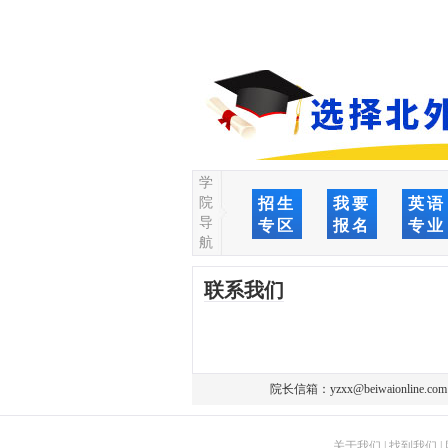
学
院
招生
我要
英语
导
专区
报名
专业
航
联系我们
院长信箱：
yzxx@beiwaionline.com
关于我们
|
找到我们
|