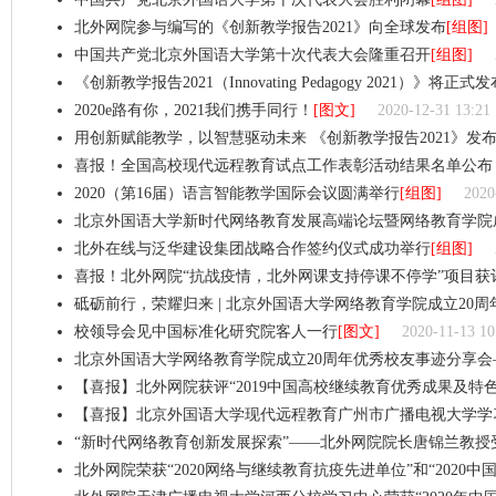
北外网院参与编写的《创新教学报告2021》向全球发布
[组图]
中国共产党北京外国语大学第十次代表大会隆重召开
[组图]
《创新教学报告2021（Innovating Pedagogy 2021）》将正式发
​2020e路有你，2021我们携手同行！
[图文]
2020-12-31 13:21
用创新赋能教学，以智慧驱动未来 《创新教学报告2021》发
喜报！全国高校现代远程教育试点工作表彰活动结果名单公布
2020（第16届）语言智能教学国际会议圆满举行
[组图]
2020
北京外国语大学新时代网络教育发展高端论坛暨网络教育学院
北外在线与泛华建设集团战略合作签约仪式成功举行
[组图]
喜报！北外网院“抗战疫情，北外网课支持停课不停学”项目获评
砥砺前行，荣耀归来 | 北京外国语大学网络教育学院成立20
校领导会见中国标准化研究院客人一行
[图文]
2020-11-13 10
北京外国语大学网络教育学院成立20周年优秀校友事迹分享会
【喜报】北外网院获评“2019中国高校继续教育优秀成果及特
【喜报】北京外国语大学现代远程教育广州市广播电视大学学习中
“新时代网络教育创新发展探索”——北外网院院长唐锦兰教
北外网院荣获“2020网络与继续教育抗疫先进单位”和“2020