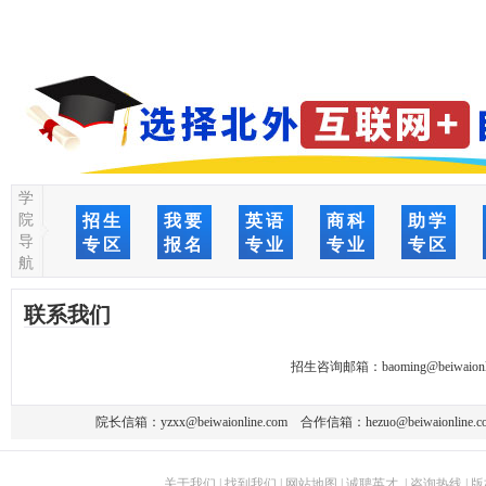
学
院
招生
我要
英语
商科
助学
导
专区
报名
专业
专业
专区
航
联系我们
招生咨询邮箱：
baoming@beiwaionl
院长信箱：
yzxx@beiwaionline.com
合作信箱：
hezuo@beiwaionline.c
关于我们
|
找到我们
|
网站地图
|
诚聘英才
|
咨询热线
|
版