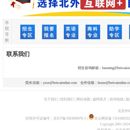
学
院
招生
我要
英语
商科
助学
导
专区
报名
专业
专业
专区
航
联系我们
招生咨询邮箱：
baoming@beiwaionl
院长信箱：
yzxx@beiwaionline.com
合作信箱：
hezuo@beiwaionline.c
关于我们
|
找到我们
|
网站地图
|
诚聘英才
|
咨询热线
|
版
北京外
经营许可证编号：
京ICP备18030989号-5
|
京公网安备 1101080202
Copyright 2001-2024 