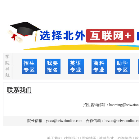
学
院
招生
我要
英语
商科
助学
导
专区
报名
专业
专业
专区
航
联系我们
招生咨询邮箱：
baoming@beiwaionl
院长信箱：
yzxx@beiwaionline.com
合作信箱：
hezuo@beiwaionline.c
关于我们
|
找到我们
|
网站地图
|
诚聘英才
|
咨询热线
|
版