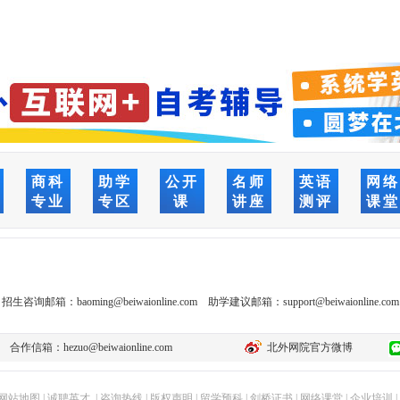
商科
助学
公开
名师
英语
网
专业
专区
课
讲座
测评
课
招生咨询邮箱：
baoming@beiwaionline.com
助学建议邮箱：
support@beiwaionline.com
合作信箱：
hezuo@beiwaionline.com
北外网院官方微博
网站地图
|
诚聘英才
|
咨询热线
|
版权声明
|
留学预科
|
剑桥证书
|
网络课堂
|
企业培训
|