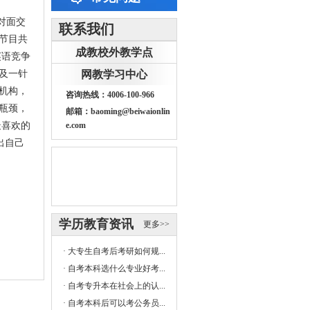
对面交
联系我们
节目共
成教校外教学点
英语竞争
及一针
网教学习中心
机构，
咨询热线：4006-100-966
瓶颈，
邮箱：baoming@beiwaionlin
最喜欢的
e.com
出自己
学历教育资讯
更多>>
·
大专生自考后考研如何规...
·
自考本科选什么专业好考...
·
自考专升本在社会上的认...
·
自考本科后可以考公务员...