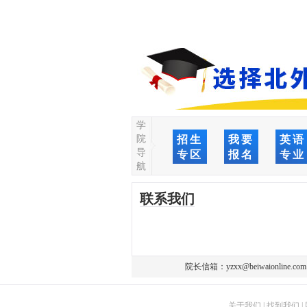
学
院
招生
我要
英语
导
专区
报名
专业
航
联系我们
院长信箱：
yzxx@beiwaionline.com
关于我们
|
找到我们
|