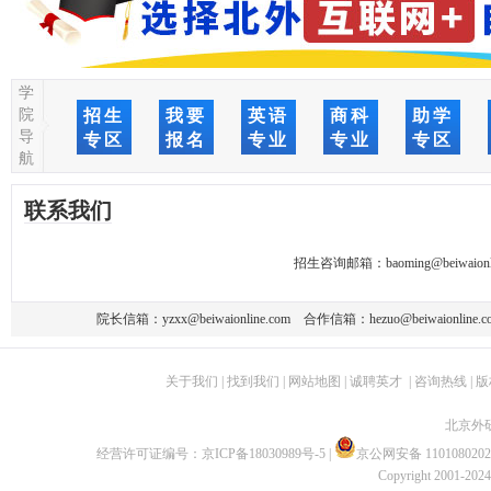
学
院
招生
我要
英语
商科
助学
导
专区
报名
专业
专业
专区
航
联系我们
招生咨询邮箱：
baoming@beiwaionl
院长信箱：
yzxx@beiwaionline.com
合作信箱：
hezuo@beiwaionline.c
关于我们
|
找到我们
|
网站地图
|
诚聘英才
|
咨询热线
|
版
北京外
经营许可证编号：
京ICP备18030989号-5
|
京公网安备 1101080202
Copyright 2001-2024 