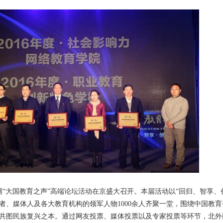
新华网“大国教育之声”高端论坛活动在京盛大召开。本届活动以“回归、智享、
者、媒体人及各大教育机构的领军人物1000余人齐聚一堂，围绕中国教育
共图民族复兴之本。通过网友投票、媒体投票以及专家投票等环节，北外