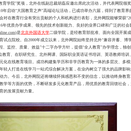
网络教育学院”奖项，北外在线副总裁胡磊应邀出席此次活动，并代表网院领
010年启动“大国教育之声”高端论坛活动，已成功举办六届，得到了教育界
会对在教育行业有突出贡献的个人和机构进行表彰，北外网院能够荣获“20
于16年优质办学成果、领先的技术创新能力、良好的业界口碑和广泛的社会
line.com
)是
北京外国语大学
二级学院，是经教育部批准、面向全国开展成
试点院校。自2000年成立以来，北外网院始终坚持北外“兼容并蓄、博
程、监控、质量、效益”十二字办学方针，提倡“全人教育”办学理念，独创
学位教育、在职研究生、北外网课、国际职业英语证书培训、英语教师培训
元化在线教育项目。成功构建集学历和非学历教育为一体的多层次、多模
年轻人打造在线学习一站式综合解决方案，在业内树立了强大的品牌影响
动力。今后，北外网院还将继续怀揣感恩和不变的信念，以推动终身教育
教学等方面的优势，不断研发多元化教育产品，用优质的教育回馈社会，
育的发展贡献力量。