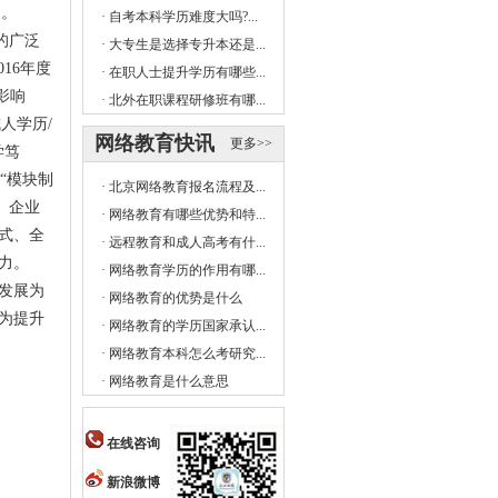
奖。
·
自考本科学历难度大吗?...
的广泛
·
大专生是选择专升本还是...
16年度
·
在职人士提升学历有哪些...
影响
·
北外在职课程研修班有哪...
人学历/
网络教育快讯
更多>>
学笃
“模块制
·
北京网络教育报名流程及...
、企业
·
网络教育有哪些优势和特...
式、全
·
远程教育和成人高考有什...
力。
·
网络教育学历的作用有哪...
发展为
·
网络教育的优势是什么
为提升
·
网络教育的学历国家承认...
·
网络教育本科怎么考研究...
·
网络教育是什么意思
在线咨询
新浪微博