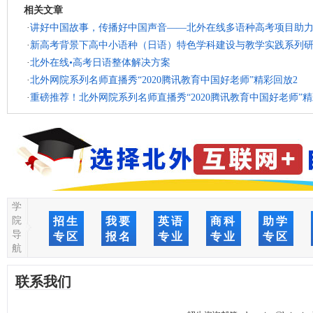
相关文章
·
讲好中国故事，传播好中国声音——北外在线多语种高考项目助
·
新高考背景下高中小语种（日语）特色学科建设与教学实践系列
·
北外在线•高考日语整体解决方案
·
北外网院系列名师直播秀“2020腾讯教育中国好老师”精彩回放2
·
重磅推荐！北外网院系列名师直播秀“2020腾讯教育中国好老师”精
学
院
招生
我要
英语
商科
助学
导
专区
报名
专业
专业
专区
航
联系我们