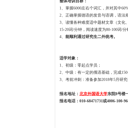
整体培训目标：
1、掌握6000左右个词汇，并对其中6
2、正确掌握德语的发音与语调，语法
3、读懂各种难度适中题材文章（文化
15-20词/分钟，阅读速度为80-100词
4、
能顺利通过研究生二外统考。
适学对象：
1、初级：零起点学员；
2、中级：有一定的俄语基础，完成15
3、考前冲刺：准备参加2018年5月研
报名地址：
北京外国语大学
东院
8
号楼
报名电话：
010-68471731
或
4006-100-96