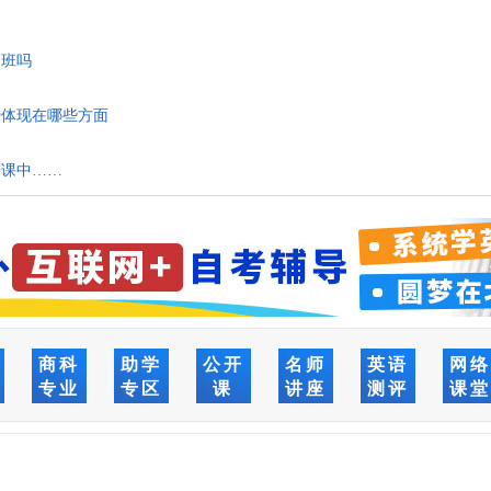
训班吗
势体现在哪些方面
开课中……
商科
助学
公开
名师
英语
网
专业
专区
课
讲座
测评
课