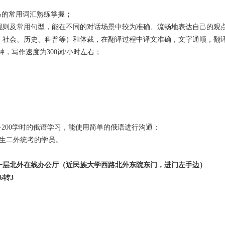
0%的常用词汇熟练掌握
；
规则及常用句型，能在不同的对话场景中较为准确、流畅地表达自己的观
、社会、历史、科普等）和体裁，在翻译过程中译文准确，文字通顺，翻
/分钟，写作速度为300词/小时左右；
0-200学时的俄语学习，能使用简单的俄语进行沟通；
究生二外统考的学员。
一层北外在线办公厅（近民族大学西路北外东院东门，进门左手边）
6
转
3