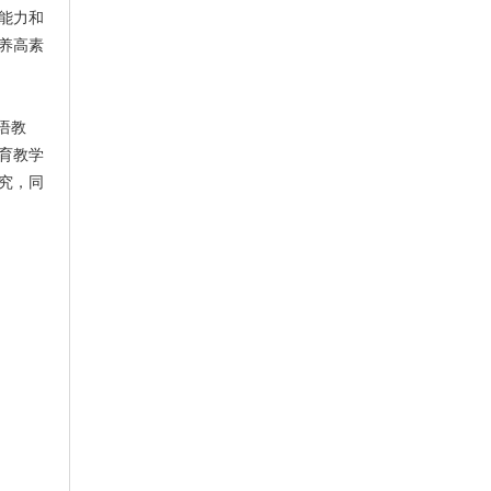
能力和
养高素
语教
育教学
究，同