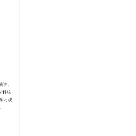
演讲。
学科核
学习观
。