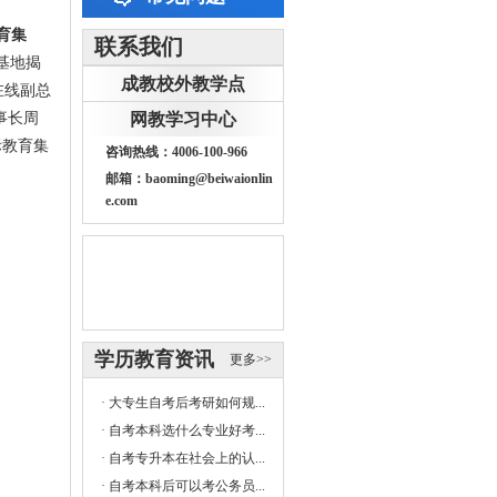
育集
联系我们
基地揭
成教校外教学点
在线副总
事长周
网教学习中心
际教育集
咨询热线：4006-100-966
邮箱：baoming@beiwaionlin
e.com
学历教育资讯
更多>>
·
大专生自考后考研如何规...
·
自考本科选什么专业好考...
·
自考专升本在社会上的认...
·
自考本科后可以考公务员...