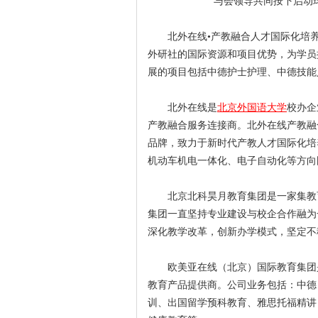
与会领导共同按下启动
北外在线•产教融合人才国际化培
外研社的国际资源和项目优势，为学员
展的项目包括中德护士护理、中德技能
北外在线是
北京外国语大学
校办企
产教融合服务连接商。北外在线产教融
品牌，致力于新时代产教人才国际化培
机动车机电一体化、电子自动化等方向
北京北科昊月教育集团是一家集教
集团一直坚持专业建设与校企合作融为
深化教学改革，创新办学模式，坚定不
欧美亚在线（北京）国际教育集团
教育产品提供商。公司业务包括：中德
训、出国留学预科教育、雅思托福精讲