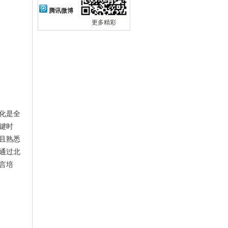
腾讯微博
更多精彩
化是全
键时
且熟悉
通过北
言培