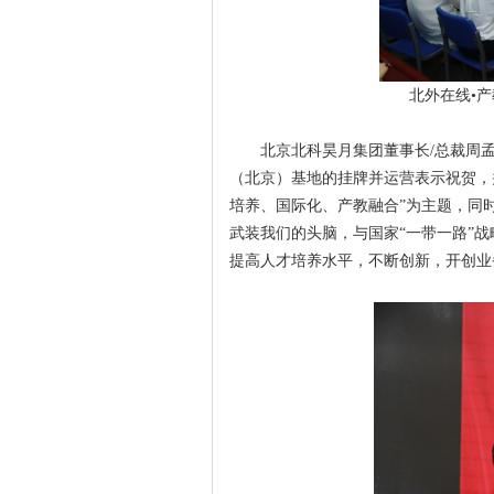
北外在线•
北京北科昊月集团董事长/总裁周
（北京）基地的挂牌并运营表示祝贺，
培养、国际化、产教融合”为主题，同
武装我们的头脑，与国家“一带一路”
提高人才培养水平，不断创新，开创业