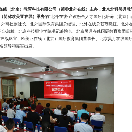
在线（北京）教育科技有限公司（简称北外在线）主办，北京北科昊月教
（简称欧美亚在线）承办
的“北外在线•产教融合人才国际化培养（北京）
。外研社副社长、北外国际教育集团总经理、北外在线总裁范晓虹、北外
董事长/总裁、北京科技职业学院书记兼院长、北京昊月在线国际教育集团董
首席战略官、欧美亚在线（北京）国际教育集团董事长、北京昊月在线国
150名领导和嘉宾出席。