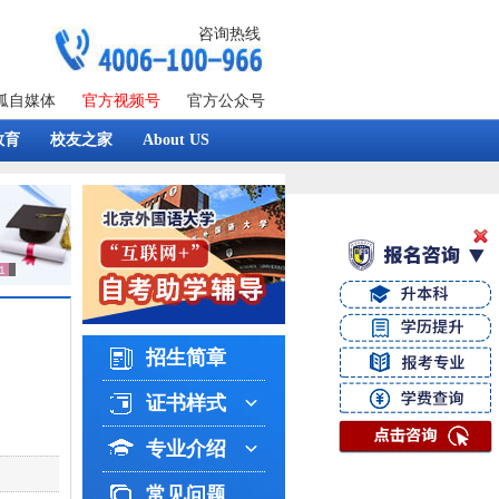
咨询热线
狐自媒体
官方视频号
官方公众号
教育
校友之家
About US
招生简章
证书样式
专业介绍
常见问题