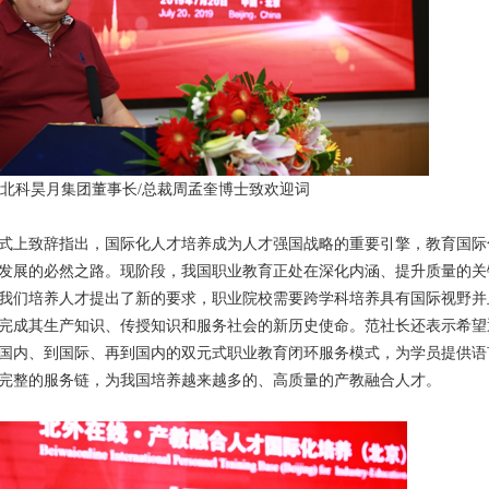
北科昊月集团董事长/总裁周孟奎博士致欢迎词
式上致辞指出，国际化人才培养成为人才强国战略的重要引擎，教育国际
发展的必然之路。现阶段，我国职业教育正处在深化内涵、提升质量的关
我们培养人才提出了新的要求，职业院校需要跨学科培养具有国际视野并
完成其生产知识、传授知识和服务社会的新历史使命。范社长还表示希望
国内、到国际、再到国内的双元式职业教育闭环服务模式，为学员提供语
完整的服务链，为我国培养越来越多的、高质量的产教融合人才。