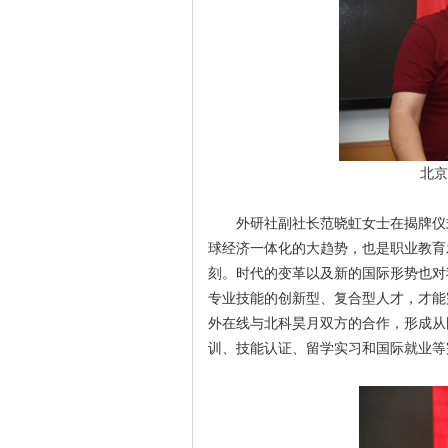
北京
外研社副社长范晓虹女士在揭牌仪
球经济一体化的大趋势，也是职业教育
刻。时代的变革以及新的国际形势也对
专业技能的创新型、复合型人才，才能
外在线与北科昊月双方的合作，形成从
训、技能认证、留学实习和国际就业等