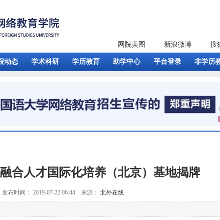
网院美图
新浪微博
搜
院动态
学术科研
学历教育
助学中心
平台登录
非学历
教融合人才国际化培养（北京）基地揭牌
发布时间： 2019-07-22 06:44 来源：
北外在线