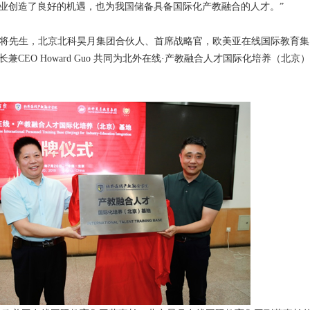
业创造了良好的机遇，也为我国储备具备国际化产教融合的人才。”
宜将先生，北京北科昊月集团合伙人、首席战略官，欧美亚在线国际教育集
CEO Howard Guo 共同为北外在线·产教融合人才国际化培养（北京