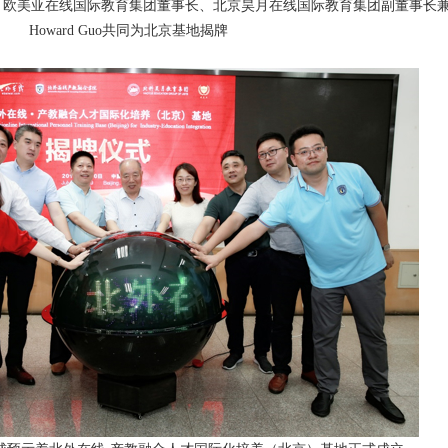
，欧美亚在线国际教育集团董事长、北京昊月在线国际教育集团副董事长兼
Howard Guo共同为北京基地揭牌