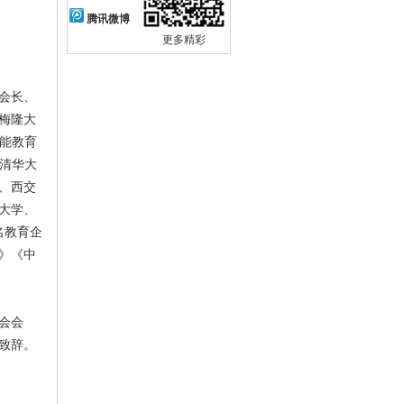
腾讯微博
更多精彩
会长、
基梅隆大
智能教育
、清华大
、西交
大学、
名教育企
》《中
会会
式致辞。