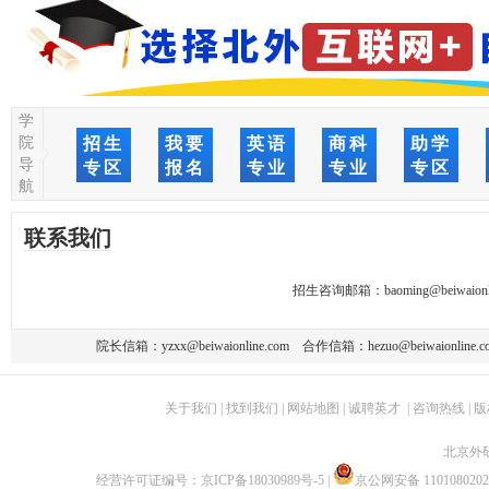
学
院
招生
我要
英语
商科
助学
导
专区
报名
专业
专业
专区
航
联系我们
招生咨询邮箱：
baoming@beiwaionl
院长信箱：
yzxx@beiwaionline.com
合作信箱：
hezuo@beiwaionline.c
关于我们
|
找到我们
|
网站地图
|
诚聘英才
|
咨询热线
|
版
北京外
经营许可证编号：
京ICP备18030989号-5
|
京公网安备 1101080202