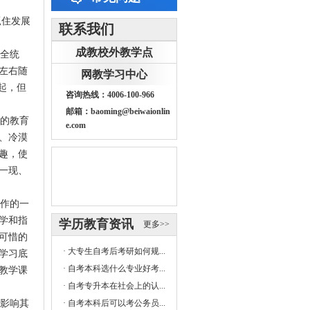
抓住发展
联系我们
成教校外教学点
全统
左右随
网教学习中心
起，但
咨询热线：4006-100-966
邮箱：baoming@beiwaionlin
的教育
e.com
、冷漠
趣，使
一现、
作的一
学和指
学历教育资讯
更多>>
可惜的
·
大专生自考后考研如何规...
学习底
·
自考本科选什么专业好考...
教学课
·
自考专升本在社会上的认...
影响其
·
自考本科后可以考公务员...