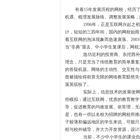
有着
15
年发展历程的网校，经历
机遇、梳理发展脉络、调整发展策略，
1996
年，正是互联网兴起之初
计，短短的三四年间，国内的网校如雨
着互联网的泡沫现象而急速衰落。
2003
当“非典”退去、中小学生复课后，网
急功近利的投资商、东挖西补的
理念，只是充当了传统教育的简单重复
的答疑机器。网络的主动性、交互性与
曾被描绘得前景无限的
网络教育
黯然失
落英缤纷了。
实际上，信息技术的发展使网校
些模拟；通过互联网，优质的教育教学
导，促进教育的均衡发展。依常理，无
是，也有一些以名校为招牌的网校所推
子较薄和偏远地区的学生来说，可能只
程与校外辅导，并大力开发资源，设计
当前，不少中小学生的课业负担