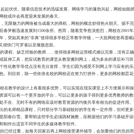
了起起伏伏。随着信息技术的迅猛发展、网络学习的蓬勃兴起，网校如能
网校或许会再度迎来发展的春天。
，无限魅力的网络被当成最大的商机，网校的概念炒得热火朝天。据不完
后春笋般迅速发展到
1500
余所。然而，随着竞争愈演愈烈，网校在
2001
年
年，突如其来的“非典”使得很多学校正常教学停顿，一大批网校曾再度崛
校又很快门可罗雀以至偃旗息鼓。
课程、缺乏经验的教师……使得很多网校运营模式难以完善，没有正确
或延伸工具，把应试教育的课堂从教室搬到网上，成为多余的课后补习班
个性化教学等优点没有充分发挥，学生们因为感受不到网上学习应有的乐
色。到目前，除一些依傍名校的网校还在努力打拼外，更多的网校都昙花
在教学的设计上有着很多优势，可以实现在现实课堂上不方便展示和操
资源可以有一个更开放的平台，可以让更多的孩子得到更多优秀教师的教
处不在、无时不有的网络应该对教育资源的均衡共享有相当的促进作用。
出的名师精品课程，只对部分学习基础较好的学生有一定作用，但对更多
是阳春白雪。要帮助这些学生必须因材施教，应根据他们的学习基础开设
和制作出适宜不同学生的多媒体教学软件。
已经过重，如每天回家后再上网校接受课外辅导，会加重他们的负担而