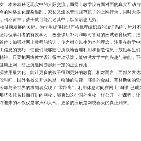
女，本来就缺乏现实中的人际交流，而网上教学没有面对面的真实互动与
今的网络文化庞杂混乱，家长又难以管理规范孩子的上网行为，同时大多
，稍不留神，孩子就可能沉迷其中，以至后患无穷。
健康发展的关键。为学生提供经过严格梳理编织后的知识系统，针对不
证每位学习者的有效学习；改变课后补习和即时答疑的应试教育模式，把
首位；加强对网上教师的培训，使之树立以生为本的理念，注重在教学中
工信息的技巧，使他们能够随心所欲地合理利用和创造信息；鼓励学生们
精神。只要把网络教学设计得生动活泼，能够激发学生的兴趣与潜能，不
健康上网、防止沉迷网游起到一定的正面作用。
源效用最大化，能让更多的孩子得到更好的教育。相对而言，西部欠发达
段时间，国外名校公开课风靡，哈佛的法律、耶鲁的金融、普林斯顿的哲
今却与全世界的求知者实现了“零距离”，利用休息时间在网上“淘课”已成
那些依托名校而打拼的网校，能否如这些国外名校一样公开一些课程，让
许迎来的不仅仅是掌声和人气，更多的应该是网校春天的真正到来。