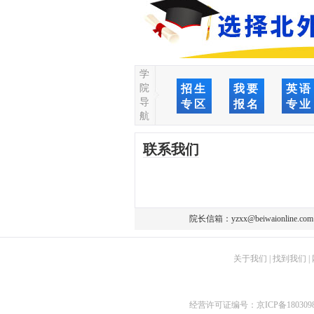
学
院
招生
我要
英语
导
专区
报名
专业
航
联系我们
院长信箱：
yzxx@beiwaionline.com
关于我们
|
找到我们
|
经营许可证编号：
京ICP备180309