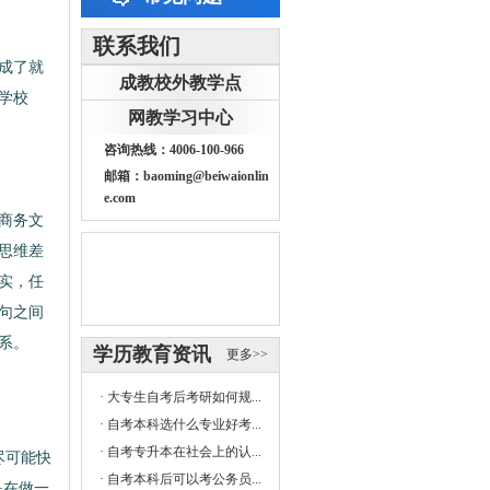
联系我们
成了就
成教校外教学点
学校
网教学习中心
咨询热线：4006-100-966
邮箱：baoming@beiwaionlin
e.com
商务文
思维差
实，任
句之间
北
系。
学历教育资讯
更多>>
·
大专生自考后考研如何规...
·
自考本科选什么专业好考...
·
自考专升本在社会上的认...
尽可能快
·
自考本科后可以考公务员...
是在做一