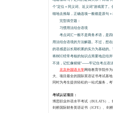
个“定位＋同义词、近义词”游戏罢了
细地去推敲，正确选项一般都是原句＋
完型填空题：
习惯用法结合语境
考点词汇一般不是商务术语，是四级
用法结合语境的方法解题。不过，想在
的语感是以长期积累的实力为基础的。
将BEC经常考核的知识点简要地总结并
不清，记忆像猩猩”——牢记住考点语
北京外国语大学
网络教育学院作为
大、项目最全的国际英语证书考试基地
同时为考生提供轻松的一站式服务，考
考试认证项目：
博思职业外语水平考试（BULATS）
剑桥国际财务英语证书（ICFE）、剑