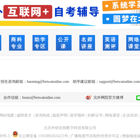
商科
助学
公开
名师
英语
网
专业
专区
课
讲座
测评
课
招生咨询邮箱：
baoming@beiwaionline.com
助学建议邮箱：
support@beiwaionline.com
合作信箱：
hezuo@beiwaionline.com
北外网院官方微博
网站地图
|
诚聘英才
|
咨询热线
|
版权声明
|
留学预科
|
剑桥证书
|
网络课堂
|
企业培训
|
北京外研在线数字科技有限公司
89号-5
|
京公网安备 11010802024223号
|
广播电视节目制作经营许可证
|
增值电信