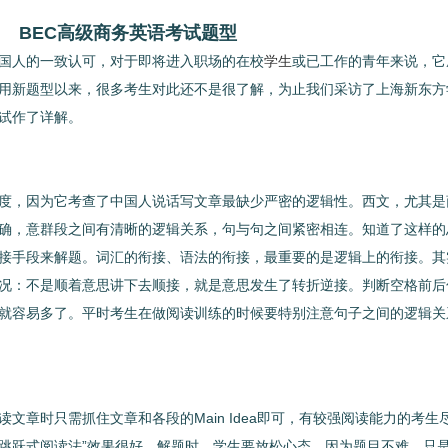
BEC高级商务英语考试题型
到国人的一致认可，对于即将进入职场的在校
或已工作的青年来说，它
学生
采用新题型以来，很多考生对此还不是很了解，为止我们采访了上海新东方
试作了详解。
，因为它考查了中国人说话写文章最缺少严密的逻辑性。西文，尤其是
确，意群段之间有清晰的逻辑关系，句与句之间紧密相连。知道了这样的
接手段来解题。词汇的衔接、语法的衔接，最重要的是逻辑上的衔接。其
况：不是顺着意思讲下去顺接，就是意思发生了转折逆接。判断空格前后
就容易多了。平时考生在做阅读训练的时候要特别注意句子之间的逻辑关
章时只需抓住文章和各段的Main Idea即可，有较强阅读能力的考生
跳跃式阅读法”效果很好。解题时，学生要放松心态，因为题目不难，只