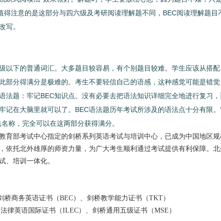
。值得注意的是这部分与四六级及考研阅读理解题不同，BEC阅读理解题目
改写。
以下的普通词汇。大多题目较容易，有个别题目较难。学生应该从搭配
此部分得满分是极难的。考生不要轻信自己的语感，这种感觉可能是错觉
语法题：牢记BEC知识点。没有必要去把语法知识详细完全地进行复习，
牢记在大脑里就可以了。BEC语法题历年考试所涉及的语法点十分有限。
法名称，完全可以在这两部分获得满分。
教育部考试中心指定的剑桥系列英语考试与培训中心，已成为中国地区规
，依托北外雄厚的师资力量，为广大考生顺利通过考试提供有利保障。北
软文推广
试、培训一体化。
、剑桥商务英语证书（BEC）、剑桥教学能力证书（TKT）
桥法律英语国际证书（ILEC）、剑桥通用五级证书（MSE）