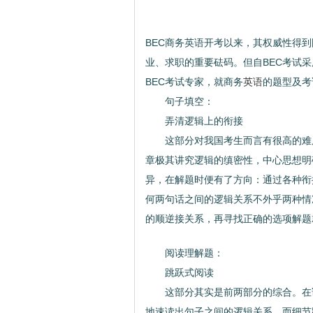
BEC商务英语开考以来，其权威性得
业、求职的重要砝码。但自BEC考试
BEC考试专家，就商务
的题型及考
英语
句子填空：
弄清逻辑上的衔接
这部分对我国考生而言有很高的难度
章极其讲究逻辑的缜密性，中心思想明
异，在解题时便有了方向：通过各种衔
何两句话之间的逻辑关系不外乎两种情
的顺逆接关系，再寻找正确的选项解题
京卷帘门
阅读理解题：
跳跃式阅读
这部分其实是前两部分的综合。在读文
地速读出句子之间的逻辑关系，而细节