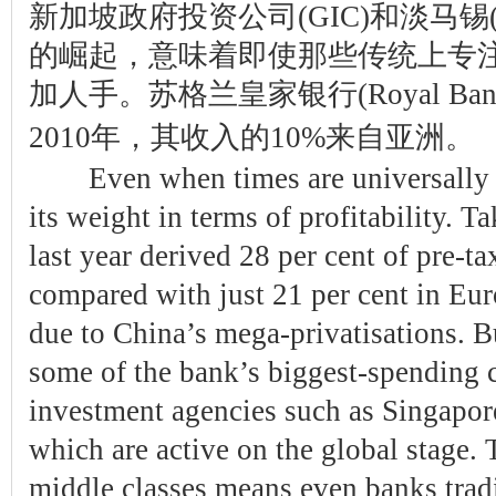
新加坡政府投资公司(GIC)和淡马锡(
的崛起，意味着即使那些传统上专
加人手。苏格兰皇家银行(Royal Bank 
2010年，其收入的10%来自亚洲。
Even when times are universally g
its weight in terms of profitability.
last year derived 28 per cent of pre-t
compared with just 21 per cent in Eur
due to China’s mega-privatisations. B
some of the bank’s biggest-spending c
investment agencies such as Singapo
which are active on the global stage.
middle classes means even banks trad