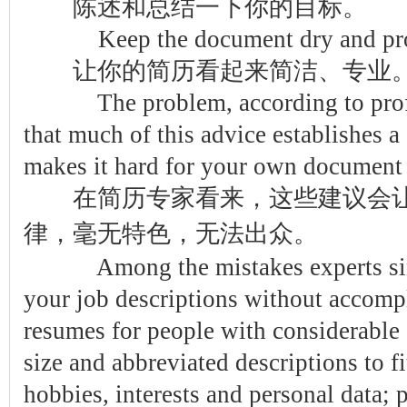
陈述和总结一下你的目标。
Keep the document dry and prof
让你的简历看起来简洁、专业
The problem, according to profes
that much of this advice establishes a
makes it hard for your own document 
在简历专家看来，这些建议会让
流量计
律，毫无特色，无法出众。
Among the mistakes experts sin
your job descriptions without accomp
resumes for people with considerable 
size and abbreviated descriptions to fi
hobbies, interests and personal data; p