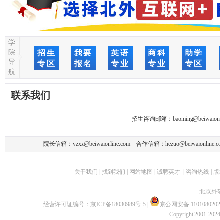
学
院
招生
我要
英语
商科
助学
导
专区
报名
专业
专业
专区
航
联系我们
招生咨询邮箱：
baoming@beiwaionl
院长信箱：
yzxx@beiwaionline.com
合作信箱：
hezuo@beiwaionline.c
关于我们
|
找到我们
|
网站地图
|
诚聘英才
|
咨询热线
|
版
北京外
经营许可证编号：
京ICP备18030989号-5
|
京公网安备 1101080202
Copyright 2001-2024 