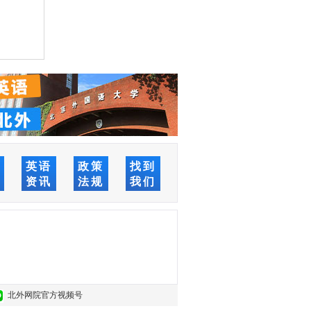
络
英语
政策
找到
堂
资讯
法规
我们
北外网院官方视频号