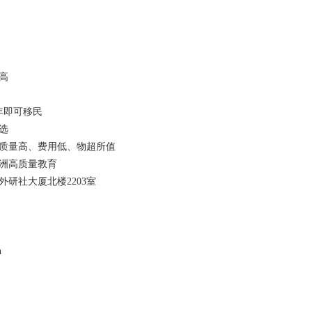
高
年即可移民
选
质量高、费用低、物超所值
洲高质量教育
外研社大厦北楼2203室
n