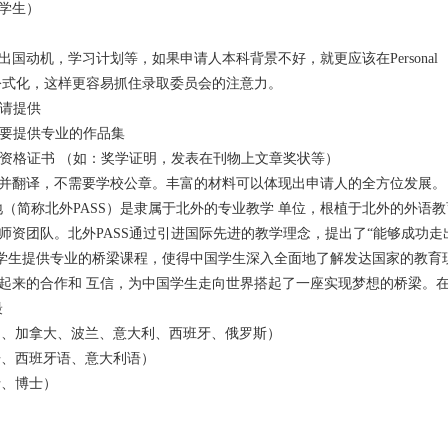
学生）
现出申请人的出国动机，学习计划等，如果申请人本科背景不好，就更应该在Personal
，避免公式化，这样更容易抓住录取委员会的注意力。
绩请提供
seo
需要提供专业的作品集
关资格证书 （如：奖学证明，发表在刊物上文章奖状等）
并翻译，不需要学校公章。丰富的材料可以体现出申请人的全方位发展。
基地（简称北外PASS）是隶属于北外的专业教学 单位，根植于北外的外语
师资团队。北外PASS通过引进国际先进的教学理念，提出了“能够成功走
国学生提供专业的桥梁课程，使得中国学生深入全面地了解发达国家的教育
起来的合作和 互信，为中国学生走向世界搭起了一座实现梦想的桥梁。
最
美国、加拿大、波兰、意大利、西班牙、俄罗斯）
语、西班牙语、意大利语）
士、博士）