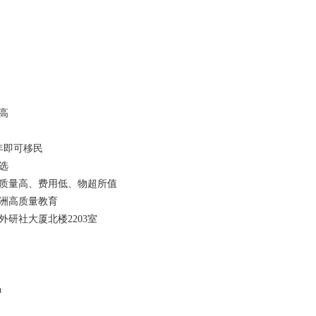
高
年即可移民
选
质量高、费用低、物超所值
洲高质量教育
外研社大厦北楼2203室
n