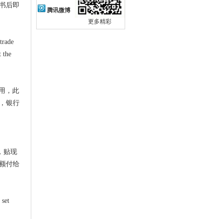
背书后即
腾讯微博
更多精彩
 trade
t the
用，此
，银行
，贴现
额付给
 set