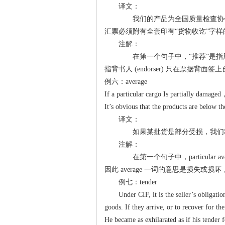
译文：
我们的产品为全国质量检查协
汇票必须附有全套印有“货物收讫”字样
注解：
在第一个句子中，“推荐”是指用
指背书人 (endorser) 只在票据背面签
例六：average
If a particular cargo Is partially damaged
It’s obvious that the products are below th
译文：
如果某批货是部分受损，我们称
注解：
在第一个句子中，particular
因此 average 一词的意思是损失或损坏
例七：tender
Under CIF, it is the seller’s obligati
goods. If they arrive, or to recover for the
He became as exhilarated as if his tender 