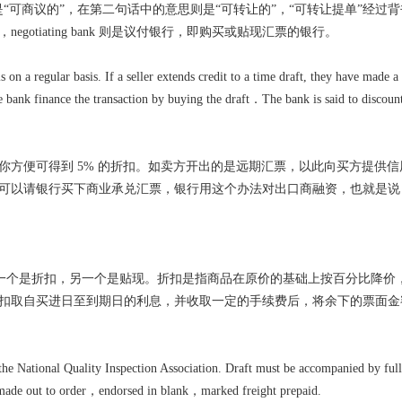
的意思是“可商议的”，在第二句话中的意思则是“可转让的”，“可转让提单”经过
otiating bank 则是议付银行，即购买或贴现汇票的银行。
on a regular basis. If a seller extends credit to a time draft, they have made a
e bank finance the transaction by buying the draft．The bank is said to discoun
便可得到 5% 的折扣。如卖方开出的是远期汇票，以此向买方提供信
可以请银行买下商业承兑汇票，银行用这个办法对出口商融资，也就是说
意思一个是折扣，另一个是贴现。折扣是指商品在原价的基础上按百分比降价
扣取自买进日至到期日的利息，并收取一定的手续费后，将余下的票面金
he National Quality Inspection Association. Draft must be accompanied by full
 made out to order，endorsed in blank，marked freight prepaid.