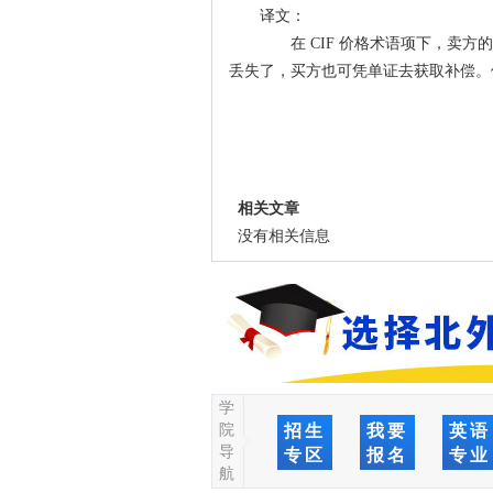
译文：
在 CIF 价格术语项下，卖方
丢失了，买方也可凭单证去获取补偿。
相关文章
没有相关信息
学
院
招生
我要
英语
导
专区
报名
专业
航