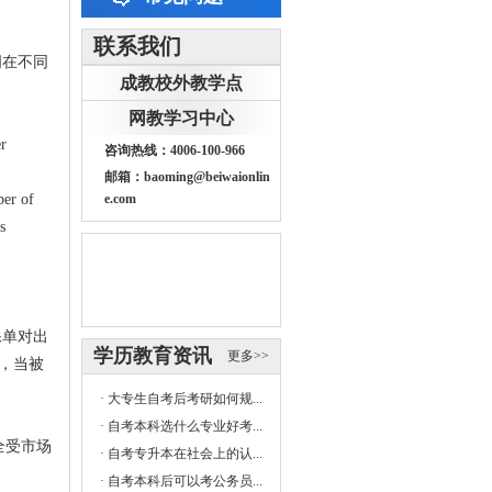
联系我们
词在不同
成教校外教学点
网教学习中心
er
咨询热线：4006-100-966
邮箱：baoming@beiwaionlin
ber of
e.com
s
保单对出
学历教育资讯
更多>>
，当被
·
大专生自考后考研如何规...
·
自考本科选什么专业好考...
完全受市场
·
自考专升本在社会上的认...
。
·
自考本科后可以考公务员...