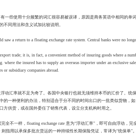
中有一些使用十分频繁的词汇很容易被误译，原因是商务英语中相同的单
词的不同用法和含义试加比较说明。
orld saw a return to a floating exchange rate system. Central banks were no long
 export trade; it is, in fact, a convenient method of insuring goods where a num
e.g. where the insured has to supply an overseas importer under an exclusive sale
ves or subsidiary companies abroad.
浮动汇率就不足为奇了。各国中央银行也就无须维持本币的汇价了。统
中的一种便利的办法，特别适合于分不同的时间出口的一批类似货物，如
口方供货，或在国外委任了销售代表，设立分支机构时用之。
全不一样，floating exchange rate 意为“浮动汇率”，即可自由浮动，
policy 则指用以承保多批次货运的一种持续性长期保险凭证，常译为“统保单”