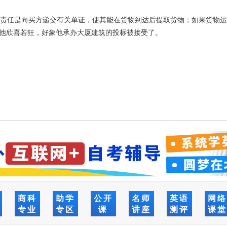
的责任是向买方递交有关单证，使其能在货物到达后提取货物；如果货物
他欣喜若狂，好象他承办大厦建筑的投标被接受了。
商科
助学
公开
名师
英语
网
专业
专区
课
讲座
测评
课