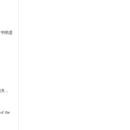
背书明是
损失，
 of the