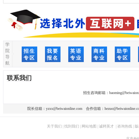
学
院
招生
我要
英语
商科
助学
导
专区
报名
专业
专业
专区
航
联系我们
招生咨询邮箱：
baoming@beiwaionl
院长信箱：
yzxx@beiwaionline.com
合作信箱：
hezuo@beiwaionline.c
关于我们
|
找到我们
|
网站地图
|
诚聘英才
|
咨询热线
|
版
北京外