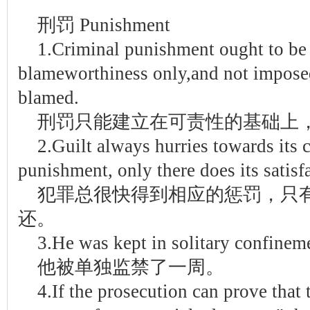
刑罚 Punishment
1.Criminal punishment ought to be
blameworthiness only,and not impose
blamed.
刑罚只能建立在可责性的基础上
2.Guilt always hurries towards its 
punishment, only there does its satisfa
犯罪总很快得到相应的惩罚，只
还。
3.He was kept in solitary confinem
他被单独监禁了一周。
4.If the prosecution can prove that 